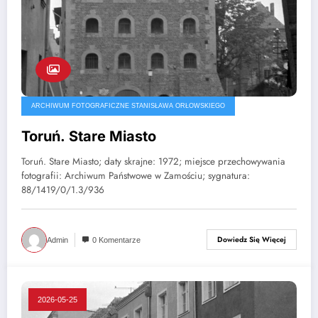
ARCHIWUM FOTOGRAFICZNE STANISŁAWA ORŁOWSKIEGO
Toruń. Stare Miasto
Toruń. Stare Miasto; daty skrajne: 1972; miejsce przechowywania
fotografii: Archiwum Państwowe w Zamościu; sygnatura:
88/1419/0/1.3/936
Dowiedz Się Więcej
Admin
0 Komentarze
2026-05-25