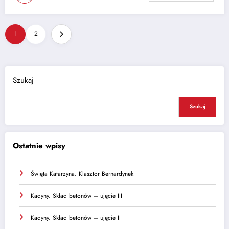
Stronicowanie
1
2
wpisów
Szukaj
Szukaj
Ostatnie wpisy
Święta Katarzyna. Klasztor Bernardynek
Kadyny. Skład betonów – ujęcie III
Kadyny. Skład betonów – ujęcie II