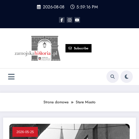
Przejdź
2026-08-08
5:59:17 PM
do
treści
Subscribe
Strona domowa
Stare Miasto
2026-05-25