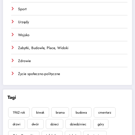
Sport
Urzędy
Wojsko
Zabytki, Budowle, Place, Widoki
Zdrowie
Życie społeczno-polityczne
Tagi
1962 rok
biwak
brama
budowa
cmentarz
drzwi
dwór
dzieci
dziedziniec
góry