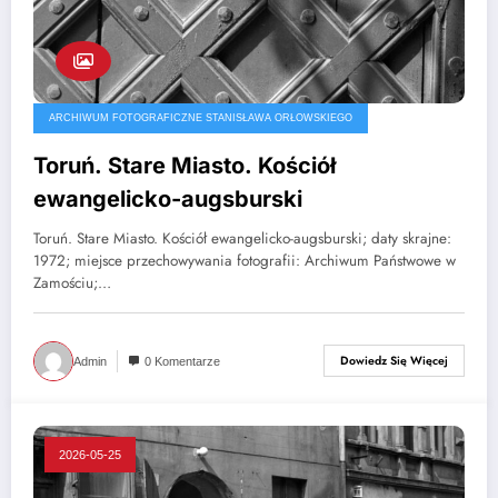
ARCHIWUM FOTOGRAFICZNE STANISŁAWA ORŁOWSKIEGO
Toruń. Stare Miasto. Kościół
ewangelicko-augsburski
Toruń. Stare Miasto. Kościół ewangelicko-augsburski; daty skrajne:
1972; miejsce przechowywania fotografii: Archiwum Państwowe w
Zamościu;…
Dowiedz Się Więcej
Admin
0 Komentarze
2026-05-25