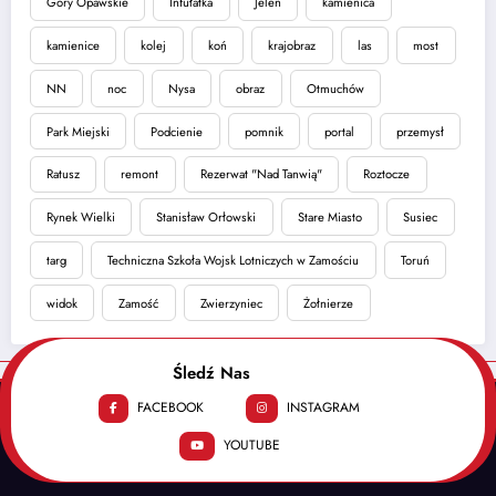
Góry Opawskie
Infułatka
Jeleń
kamienica
kamienice
kolej
koń
krajobraz
las
most
NN
noc
Nysa
obraz
Otmuchów
Park Miejski
Podcienie
pomnik
portal
przemysł
Ratusz
remont
Rezerwat "Nad Tanwią"
Roztocze
Rynek Wielki
Stanisław Orłowski
Stare Miasto
Susiec
targ
Techniczna Szkoła Wojsk Lotniczych w Zamościu
Toruń
widok
Zamość
Zwierzyniec
Żołnierze
Śledź Nas
FACEBOOK
INSTAGRAM
YOUTUBE